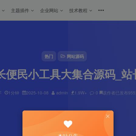
码
主题插件
企业网站
技术教程
热门
网站源码
站长便民小工具大集合源码_
字
1分钟
2025-10-08
admin
1.9W+
0
该作者已发布95