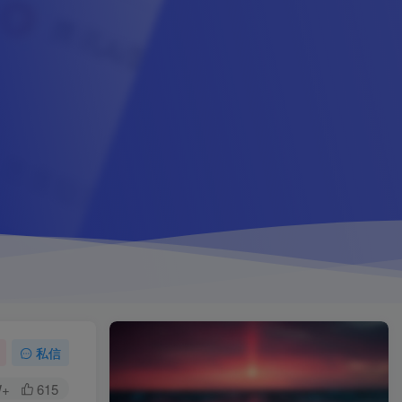
私信
W+
615