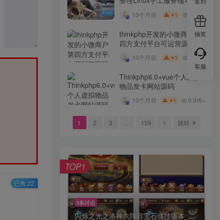
整理Linux手工服务端+GM
签到
后台+本地注册验证+双端
10W+
10个月前
1
￥
thinkphp开发的小微商户第
抽奖
四方支付平台可运营源码
10W+
10个月前
1
￥
客服
Thinkphp6.0+vue个人虚拟
物品发卡网站源码
9.9W+
10个月前
1
￥
1
2
3
…
159
跳转
TOP1
已售 22
3条讨论
闪烁之光之洛神六阵容宝石魂技版本_二