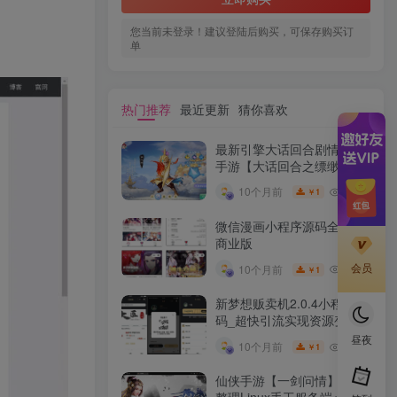
您当前未登录！建议登陆后购买，可保存购买订
单
热门推荐
最近更新
猜你喜欢
最新引擎大话回合剧情闯关
手游【大话回合之缥缈西游
内丹版小熊修复版第二季】
10W+
10个月前
1
￥
GM总运营管理后台安卓苹
果IOS双端版本
微信漫画小程序源码全开源
商业版
会员
10W+
10个月前
1
￥
新梦想贩卖机2.0.4小程序源
码_超快引流实现资源变现
昼夜
10W+
10个月前
1
￥
仙侠手游【一剑问情】最新