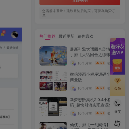
立即购买
您当前未登录！建议登陆后购买，可保存购买订
单
热门推荐
最近更新
猜你喜欢
最新引擎大话回合剧情闯关
手游【大话回合之缥缈西游
内丹版小熊修复版第二季】
10W+
10个月前
1
￥
GM总运营管理后台安卓苹
果IOS双端版本
微信漫画小程序源码全开源
商业版
10W+
10个月前
会员
1
￥
新梦想贩卖机2.0.4小程序源
码_超快引流实现资源变现
昼夜
10W+
10个月前
1
￥
仙侠手游【一剑问情】最新