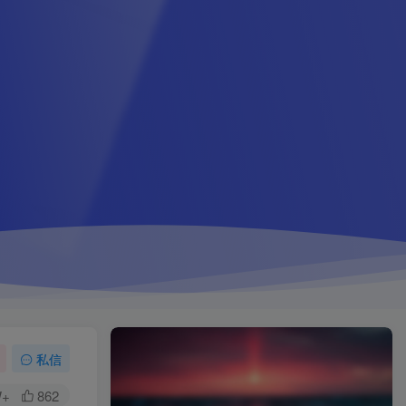
私信
W+
862