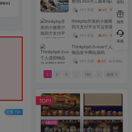
整理Linux手工服务端+GM
签到
后台+本地注册验证+双端
10W+
10个月前
1
￥
thinkphp开发的小微商户第
抽奖
四方支付平台可运营源码
10W+
10个月前
1
￥
客服
Thinkphp6.0+vue个人虚拟
物品发卡网站源码
9.9W+
10个月前
1
￥
1
2
3
…
160
跳转
TOP1
已售 196
3条讨论
闪烁之光之洛神六阵容宝石魂技版本_二