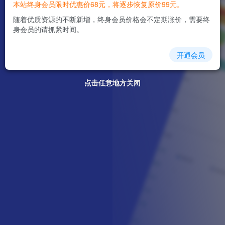
本站终身会员限时优惠价68元，将逐步恢复原价99元。
随着优质资源的不断新增，终身会员价格会不定期涨价，需要终
身会员的请抓紧时间。
开通会员
点击任意地方关闭
点击任意地方关闭
点击任意地方关闭
点击任意地方关闭