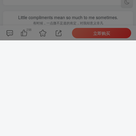
Little compliments mean so much to me sometimes.
有时候，一点微不足道的肯定，对我却意义非凡
298
立即购买
admin
关注
0
955
1
1
4395W+
这家伙很懒，什么都没有写...
最新引擎大话回合剧情闯关手游【大话回合之缥缈西游内丹版小熊修复版第二季】GM总运营管理后台安卓苹果IOS双端版本
微信漫画小程序源码全开源商业版
上一篇
下一篇
广告横幅logo图标在线制作
PHP开发的站长导航网源码