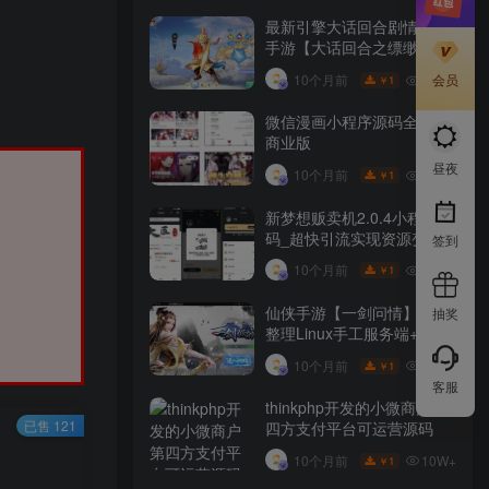
最新引擎大话回合剧情闯关
手游【大话回合之缥缈西游
内丹版小熊修复版第二季】
会员
10W+
10个月前
1
￥
GM总运营管理后台安卓苹
果IOS双端版本
微信漫画小程序源码全开源
商业版
昼夜
10W+
10个月前
1
￥
新梦想贩卖机2.0.4小程序源
码_超快引流实现资源变现
签到
10W+
10个月前
1
￥
仙侠手游【一剑问情】最新
抽奖
整理Linux手工服务端+GM
后台+本地注册验证+双端
10W+
10个月前
1
￥
客服
thinkphp开发的小微商户第
已售 121
四方支付平台可运营源码
10W+
10个月前
1
￥