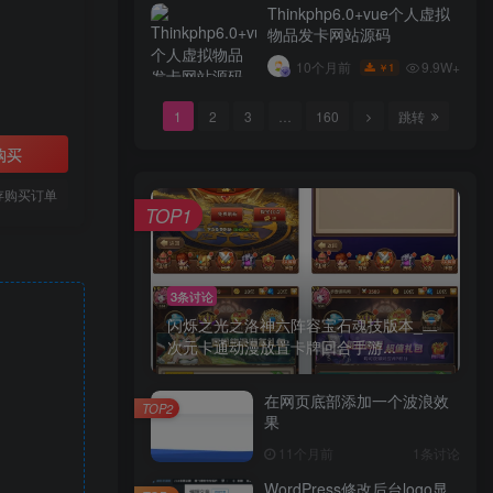
Thinkphp6.0+vue个人虚拟
物品发卡网站源码
9.9W+
10个月前
1
￥
1
2
3
…
160
跳转
购买
存购买订单
TOP1
3条讨论
闪烁之光之洛神六阵容宝石魂技版本_二
次元卡通动漫放置卡牌回合手游...
在网页底部添加一个波浪效
TOP2
果
11个月前
1条讨论
WordPress修改后台logo显