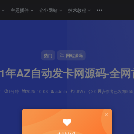
码
主题插件
企业网站
技术教程
热门
网站源码
21年AZ自动发卡网源码-全
字
1分钟
2025-10-08
admin
2.6W+
0
该作者已发布95