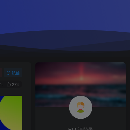
私信
W+
274
HI！请登录